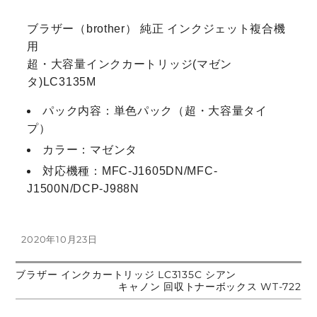
ブラザー（brother） 純正 インクジェット複合機
用
超・大容量インクカートリッジ(マゼン
タ)LC3135M
パック内容：単色パック（超・大容量タイ
プ）
カラー：マゼンタ
対応機種：MFC-J1605DN/MFC-
J1500N/DCP-J988N
投
2020年10月23日
稿
日:
前
ブラザー インクカートリッジ LC3135C シアン
投
の
次
キャノン 回収トナーボックス WT-722
投
の
稿:
投
稿