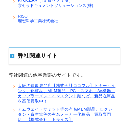
KYOCERA（ 旧 京セラ ミタ）
京セラドキュメントソリューションズ(株)
RISO
理想科学工業株式会社
弊社関連サイト
弊社関連の他事業部のサイトです。
大阪の買取専門店【株式会社ココフル】トナー・イ
ンク、化粧品、MLM製品、PC・スマホ・AV機器、
カップラーメン・インスタント麺など、新品在庫品
を高価買取中！
アムウェイ・サミット等の有名MLM製品、ロクシ
タン・資生堂等の有名メーカー化粧品 買取専門
店 【株式会社 トライス】