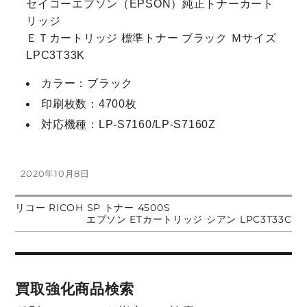
セイコーエプソン（EPSON）純正トナーカート
リッジ
ＥＴカートリッジ 標準トナー ブラック Ｍサイズ
LPC3T33K
カラー：ブラック
印刷枚数：4700枚
対応機種：LP-S7160/LP-S7160Z
投
2020年10月8日
稿
日:
前
リコー RICOH SP トナー 4500S
投
の
次
エプソン ETカートリッジ シアン LPC3T33C
投
の
稿:
投
稿
稿:
ナ
買取強化商品検索
ビ