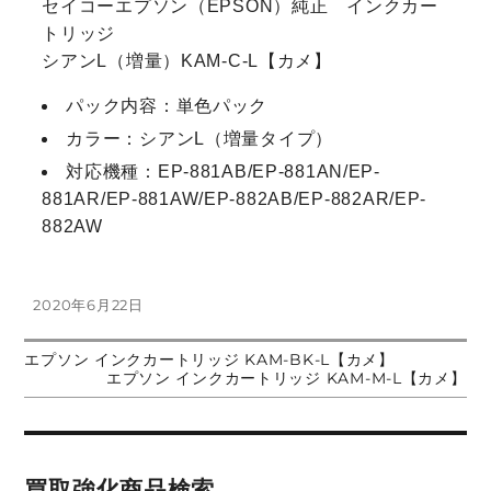
セイコーエプソン（EPSON）純正 インクカー
トリッジ
シアンL（増量）KAM-C-L【カメ】
パック内容：単色パック
カラー：シアンL（増量タイプ）
対応機種：EP-881AB/EP-881AN/EP-
881AR/EP-881AW/EP-882AB/EP-882AR/EP-
882AW
投
2020年6月22日
稿
日:
前
エプソン インクカートリッジ KAM-BK-L【カメ】
投
の
次
エプソン インクカートリッジ KAM-M-L【カメ】
投
の
稿:
投
稿
稿:
ナ
買取強化商品検索