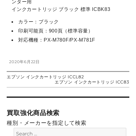
ンター用
インクカートリッジ ブラック 標準 ICBK83
カラー：ブラック
印刷可能頁：900頁（標準容量）
対応機種：PX-M780F/PX-M781F
投
2020年6月22日
稿
日:
前
エプソン インクカートリッジ ICCL82
投
の
次
エプソン インクカートリッジ ICC83
投
の
稿:
投
稿
稿:
ナ
買取強化商品検索
ビ
種別・メーカーを指定して検索
ゲ