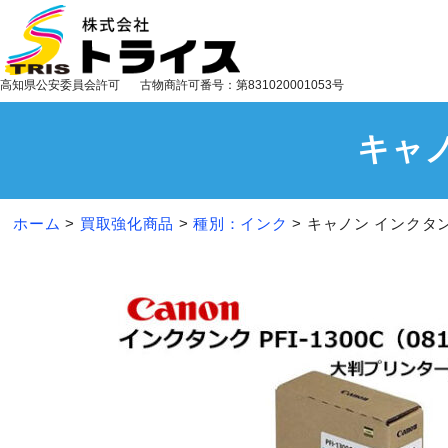
高知県公安委員会許可
古物商許可番号：第831020001053号
キャノ
ホーム
>
買取強化商品
>
種別：インク
>
キャノン インクタンク