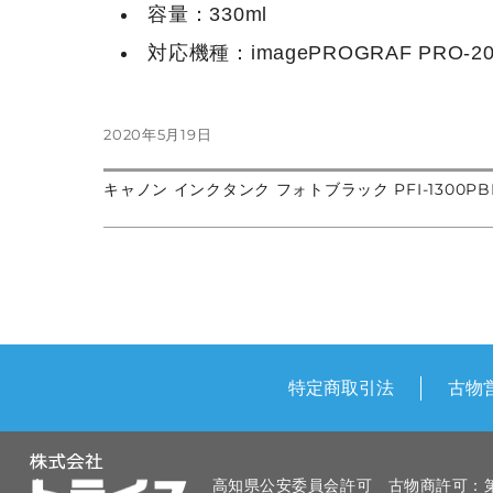
容量：330ml
対応機種：imagePROGRAF PRO-2000
投
2020年5月19日
稿
日:
前
キャノン インクタンク フォトブラック PFI-1300PB
投
の
次
投
の
稿:
投
稿
稿:
ナ
ビ
ゲ
特定商取引法
古物
ー
シ
高知県公安委員会許可 古物商許可：第83