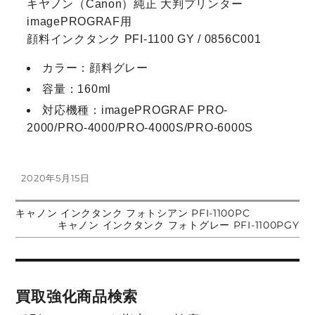
キヤノン（Canon）純正 大判プリンター
imagePROGRAF用
顔料インクタンク PFI-1100 GY / 0856C001
カラー：顔料グレー
容量：160ml
対応機種：imagePROGRAF PRO-
2000/PRO-4000/PRO-4000S/PRO-6000S
投
2020年5月15日
稿
日:
前
キャノン インクタンク フォトシアン PFI-1100PC
投
の
次
キャノン インクタンク フォトグレー PFI-1100PGY
投
の
稿:
投
稿
稿:
ナ
買取強化商品検索
ビ