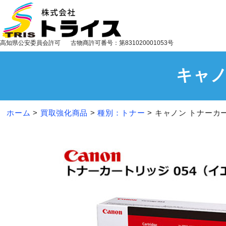
高知県公安委員会許可
古物商許可番号：第831020001053号
キャノ
ホーム
>
買取強化商品
>
種別：トナー
>
キャノン トナーカー