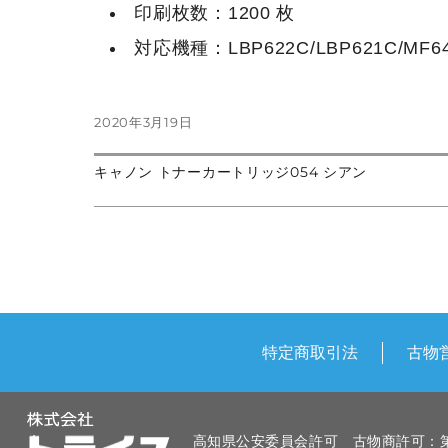
印刷枚数：1200 枚
対応機種：LBP622C/LBP621C/MF64
投
2020年3月19日
稿
日:
前
キャノン トナーカートリッジ054 シアン
投
の
次
投
の
稿:
投
稿
稿:
ナ
ビ
ゲ
特定商取引法
古物
ー
シ
高知県公安委員会許可 古物商許可：第83