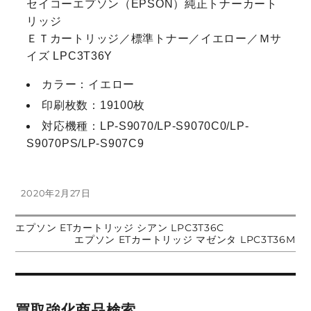
セイコーエプソン（EPSON）純正トナーカート
リッジ
ＥＴカートリッジ／標準トナー／イエロー／Ｍサ
イズ LPC3T36Y
カラー：イエロー
印刷枚数：19100枚
対応機種：LP-S9070/LP-S9070C0/LP-
S9070PS/LP-S907C9
投
2020年2月27日
稿
日:
前
エプソン ETカートリッジ シアン LPC3T36C
投
の
次
エプソン ETカートリッジ マゼンタ LPC3T36M
投
の
稿:
投
稿
稿:
ナ
買取強化商品検索