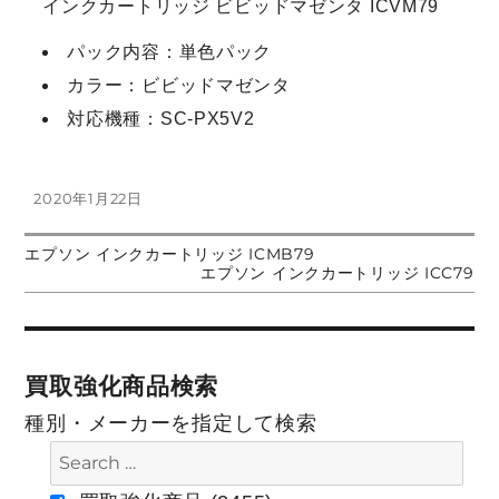
インクカートリッジ ビビッドマゼンタ ICVM79
パック内容：単色パック
カラー：ビビッドマゼンタ
対応機種：SC-PX5V2
投
2020年1月22日
稿
日:
前
エプソン インクカートリッジ ICMB79
投
の
次
エプソン インクカートリッジ ICC79
投
の
稿:
投
稿
稿:
ナ
買取強化商品検索
ビ
種別・メーカーを指定して検索
ゲ