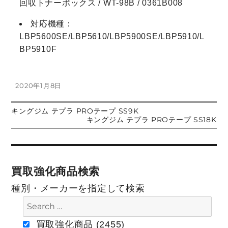
回収トナーボックス / WT-98B / 0361B008
対応機種：
LBP5600SE/LBP5610/LBP5900SE/LBP5910/L
BP5910F
投
2020年1月8日
稿
日:
前
キングジム テプラ PROテープ SS9K
投
の
次
キングジム テプラ PROテープ SS18K
投
の
稿:
投
稿
稿:
ナ
買取強化商品検索
ビ
種別・メーカーを指定して検索
ゲ
ー
買取強化商品 (2455)