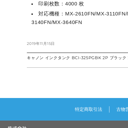
印刷枚数：4000 枚
対応機種：MX-2610FN/MX-3110FN/M
3140FN/MX-3640FN
投
2019年11月15日
稿
日:
前
キャノン インクタンク BCI-325PGBK 2P ブラック
投
の
次
投
の
稿:
投
稿
稿:
ナ
ビ
ゲ
特定商取引法
古物
ー