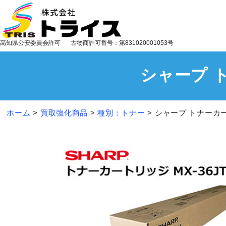
高知県公安委員会許可
古物商許可番号：第831020001053号
シャープ ト
ホーム
>
買取強化商品
>
種別：トナー
>
シャープ トナーカート