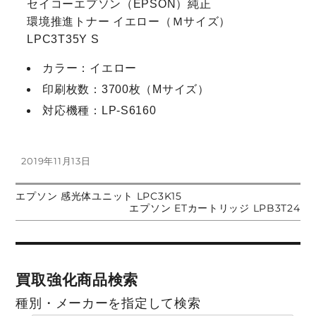
セイコーエプソン（EPSON）純正
環境推進トナー イエロー（Ｍサイズ）
LPC3T35Y S
カラー：イエロー
印刷枚数：3700枚（Mサイズ）
対応機種：LP-S6160
投
2019年11月13日
稿
日:
前
エプソン 感光体ユニット LPC3K15
投
の
次
エプソン ETカートリッジ LPB3T24
投
の
稿:
投
稿
稿:
ナ
買取強化商品検索
ビ
種別・メーカーを指定して検索