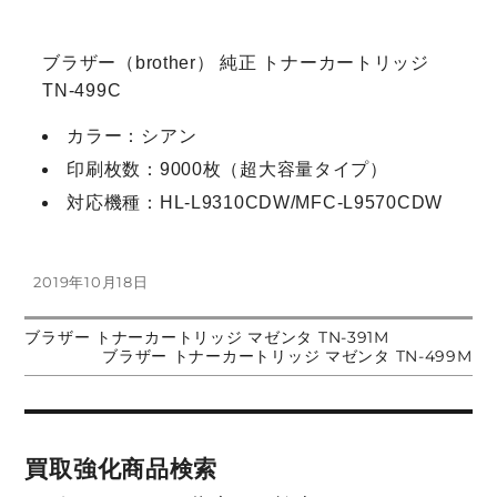
ブラザー（brother） 純正 トナーカートリッジ
TN-499C
カラー：シアン
印刷枚数：9000枚（超大容量タイプ）
対応機種：HL-L9310CDW/MFC-L9570CDW
投
2019年10月18日
稿
日:
前
ブラザー トナーカートリッジ マゼンタ TN-391M
投
の
次
ブラザー トナーカートリッジ マゼンタ TN-499M
投
の
稿:
投
稿
稿:
ナ
買取強化商品検索
ビ