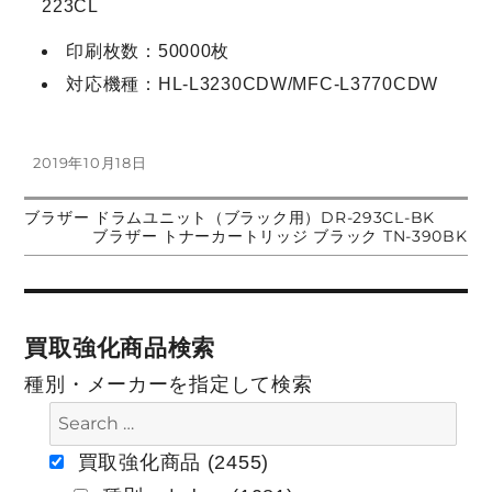
223CL
印刷枚数：50000枚
対応機種：HL-L3230CDW/MFC-L3770CDW
投
2019年10月18日
稿
日:
前
ブラザー ドラムユニット（ブラック用）DR-293CL-BK
投
の
次
ブラザー トナーカートリッジ ブラック TN-390BK
投
の
稿:
投
稿
稿:
ナ
買取強化商品検索
ビ
種別・メーカーを指定して検索
ゲ
ー
買取強化商品 (2455)