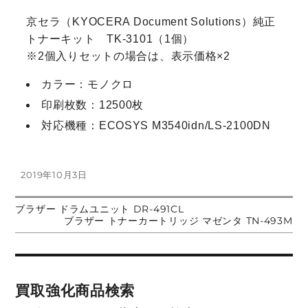
京セラ（KYOCERA Document Solutions）純正
トナーキット TK-3101（1個）
※2個入りセットの場合は、表示価格×2
カラー：モノクロ
印刷枚数：12500枚
対応機種：ECOSYS M3540idn/LS-2100DN
投
2019年10月3日
稿
日:
前
ブラザー ドラムユニット DR-491CL
投
の
次
ブラザー トナーカートリッジ マゼンタ TN-493M
投
の
稿:
投
稿
稿:
ナ
買取強化商品検索
ビ