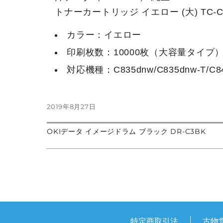
トナーカートリッジ イエロー (大) TC-C
カラー：イエロー
印刷枚数：10000枚（大容量タイプ
対応機種：C835dnw/C835dnw-T/C8
投
2019年8月27日
稿
日:
前
OKIデータ イメージドラム ブラック DR-C3BK
投
の
次
投
の
稿:
投
稿
稿:
ナ
ビ
ゲ
特定商取引法
古物