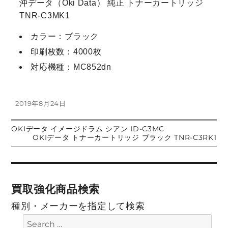
沖データ（Oki Data） 純正 トナーカートリッジ
TNR-C3MK1
カラー：ブラック
印刷枚数：4000枚
対応機種：MC852dn
投
2019年8月24日
稿
日:
前
OKIデータ イメージドラム シアン ID-C3MC
投
の
次
OKIデータ トナーカートリッジ ブラック TNR-C3RK1
投
の
稿:
投
稿
稿:
ナ
買取強化商品検索
ビ
種別・メーカーを指定して検索
ゲ