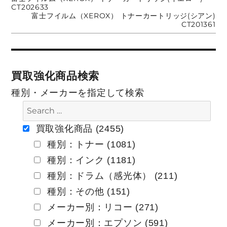
投
の
CT202633
投
次
富士フイルム（XEROX） トナーカートリッジ(シアン)
稿:
稿
の
CT201361
投
稿:
ナ
ビ
買取強化商品検索
ゲ
種別・メーカーを指定して検索
ー
買取強化商品 (2455)
シ
種別：トナー (1081)
ョ
種別：インク (1181)
ン
種別：ドラム（感光体） (211)
種別：その他 (151)
メーカー別：リコー (271)
メーカー別：エプソン (591)