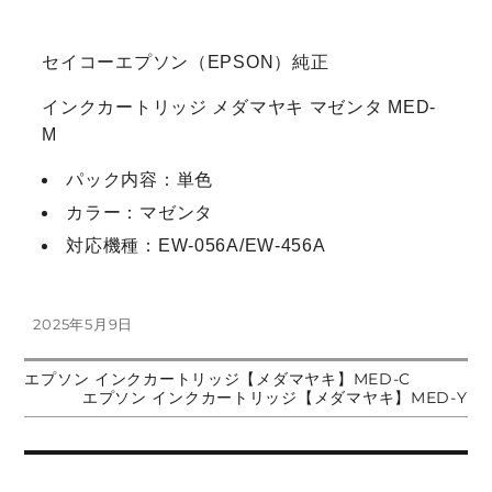
セイコーエプソン（EPSON）純正
インクカートリッジ メダマヤキ マゼンタ MED-
M
パック内容：単色
カラー：マゼンタ
対応機種：EW-056A/EW-456A
投
2025年5月9日
稿
日:
前
エプソン インクカートリッジ【メダマヤキ】MED-C
投
の
次
エプソン インクカートリッジ【メダマヤキ】MED-Y
投
の
稿:
投
稿
稿:
ナ