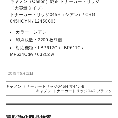
キヤノン（Canon）純正 トナーカートリッジ
（大容量タイプ）
トナーカートリッジ045H（シアン）/ CRG-
045HCYN / 1245C003
カラー：シアン
印刷枚数：2200 枚/1個
対応機種：LBP612C / LBP611C /
MF634Cdw / 632Cdw
投
2019年5月22日
稿
日:
前
キャノン トナーカートリッジ045H マゼンタ
投
の
次
キャノン トナーカートリッジ046 ブラック
投
の
稿:
投
稿
稿:
ナ
買取強化商品検索