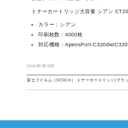
トナーカートリッジ大容量 シアン CT203
カラー：シアン
印刷枚数：4000枚
対応機種：ApeosPort-C320dw/C320
投
2024年1月15日
稿
日:
前
富士フイルム（XEROX） トナーカートリッジ(ブラック)
投
の
次
投
の
稿:
投
稿
稿:
ナ
ビ