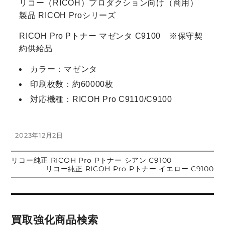
リコー（RICOH）プロダクション向け（商用）
製品 RICOH Proシリーズ
RICOH Pro Pトナー マゼンタ C9100 ※保守契
約供給品
カラー：マゼンタ
印刷枚数：約60000枚
対応機種：RICOH Pro C9110/C9100
投
2023年12月2日
稿
日:
前
リコー純正 RICOH Pro Pトナー シアン C9100
投
の
次
リコー純正 RICOH Pro Pトナー イエロー C9100
投
の
稿:
投
稿
稿:
ナ
買取強化商品検索