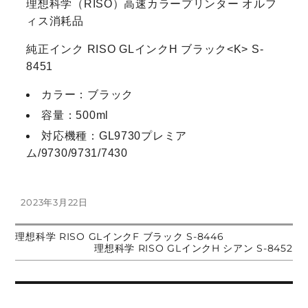
理想科学（RISO）高速カラープリンター オルフ
ィス消耗品
純正インク RISO GLインクH ブラック<K> S-
8451
カラー：ブラック
容量：500ml
対応機種：GL9730プレミア
ム/9730/9731/7430
投
2023年3月22日
稿
日:
前
理想科学 RISO GLインクF ブラック S-8446
投
の
次
理想科学 RISO GLインクH シアン S-8452
投
の
稿:
投
稿
稿:
ナ