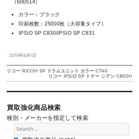
（600514）
カラー：ブラック
印刷枚数：25000枚（大容量タイプ）
IPSiO SP C830/IPSiO SP C831
投
2019年6月1日
稿
日:
前
リコー RICOH SP ドラムユニット カラー C740
投
の
次
リコー IPSiO SP トナー シアン C830H
投
の
稿:
投
稿
稿:
ナ
買取強化商品検索
ビ
種別・メーカーを指定して検索
ゲ