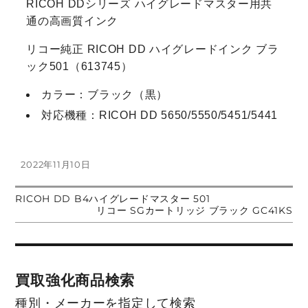
RICOH DDシリーズ ハイグレードマスター用共
通の高画質インク
リコー純正 RICOH DD ハイグレードインク ブラ
ック501（613745）
カラー：ブラック（黒）
対応機種：RICOH DD 5650/5550/5451/5441
投
2022年11月10日
稿
日:
前
RICOH DD B4ハイグレードマスター 501
投
の
次
リコー SGカートリッジ ブラック GC41KS
投
の
稿:
投
稿
稿:
ナ
買取強化商品検索
ビ
種別・メーカーを指定して検索