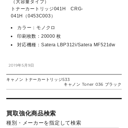
（大容量タイプ）
トナーカートリッジ041H CRG-
041H（0453C003）
カラー：モノクロ
印刷枚数：20000 枚
対応機種：Satera LBP312i/Satera MF521dw
投
2019年5月9日
稿
日:
前
キャノン トナーカートリッジ533
投
の
次
キャノン Toner 036 ブラック
投
の
稿:
投
稿
稿:
ナ
買取強化商品検索
ビ
種別・メーカーを指定して検索