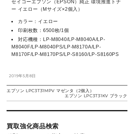
セイコーエプソン（EPSON）純正 環境推進トナ
ー イエロー（Mサイズ×2個入）
カラー：イエロー
印刷枚数：6500枚/1個
対応機種：LP-M8040/LP-M8040A/LP-
M8040F/LP-M8040PS/LP-M8170A/LP-
M8170F/LP-M8170PS/LP-S8160/LP-S8160PS
投
2019年5月8日
稿
日:
前
エプソン LPC3T31MPV マゼンタ（2個入）
投
の
次
エプソン LPC3T31KV ブラック
投
の
稿:
投
稿
稿:
ナ
買取強化商品検索
ビ