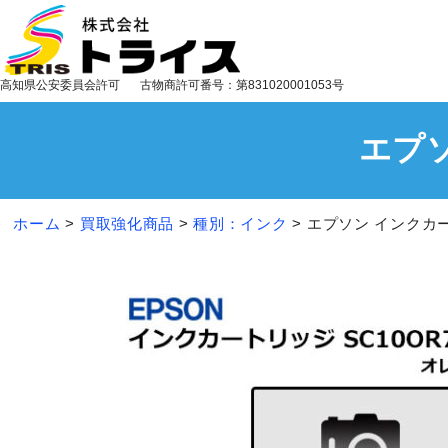
高知県公安委員会許可
古物商許可番号：第831020001053号
エプソ
ホーム
>
買取強化商品
>
種別：インク
>
エプソン インクカー