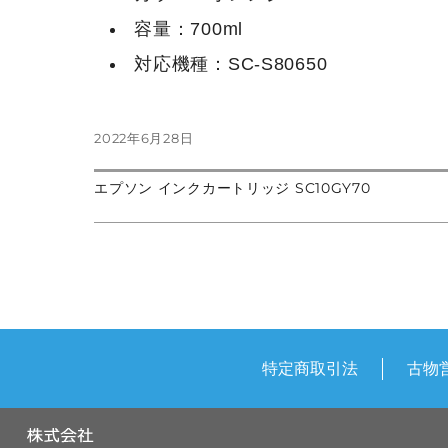
容量：700ml
対応機種：SC-S80650
投
2022年6月28日
稿
日:
前
エプソン インクカートリッジ SC10GY70
投
の
次
投
の
稿:
投
稿
稿:
ナ
ビ
ゲ
特定商取引法
古物
ー