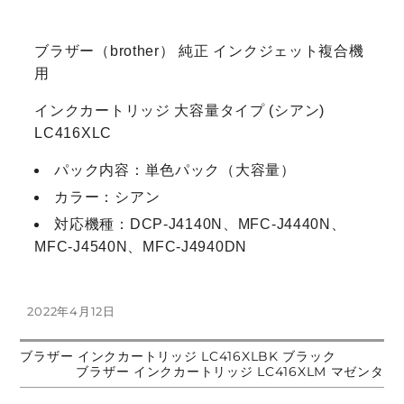
ブラザー（brother） 純正 インクジェット複合機
用
インクカートリッジ 大容量タイプ (シアン)
LC416XLC
パック内容：単色パック（大容量）
カラー：シアン
対応機種：DCP-J4140N、MFC-J4440N、
MFC-J4540N、MFC-J4940DN
投
2022年4月12日
稿
日:
前
ブラザー インクカートリッジ LC416XLBK ブラック
投
の
次
ブラザー インクカートリッジ LC416XLM マゼンタ
投
の
稿:
投