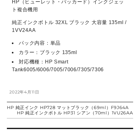
HP（ヒューレット・パッカード）インクジェッ
ト複合機用
純正インクボトル 32XL ブラック 大容量 135ml /
1VV24AA
パック内容：単品
カラー：ブラック 135ml
対応機種：HP Smart
Tank6005/6006/7005/7006/7305/7306
投
2022年4月11日
稿
日:
前
HP 純正インク HP728 マットブラック（69ml）F9J64A
投
の
次
HP 純正インクボトル HP31 シアン（70ml）1VU26AA
投
の
稿:
投
稿
稿:
ナ