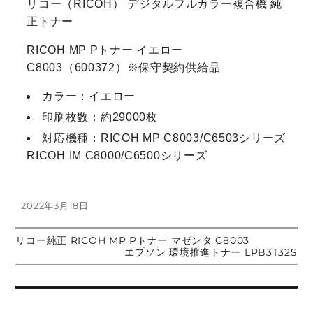
リコー（RICOH） デジタルフルカラー複合機 純
正トナー
RICOH MP Pトナー イエロー
C8003（600372）※保守契約供給品
カラー：イエロー
印刷枚数：約29000枚
対応機種：RICOH MP C8003/C6503シリーズ
RICOH IM C8000/C6500シリーズ
投
2022年3月18日
稿
日:
前
リコー純正 RICOH MP Pトナー マゼンタ C8003
投
の
次
エプソン 環境推進トナー LPB3T32S
投
の
稿:
投
稿
稿:
ナ