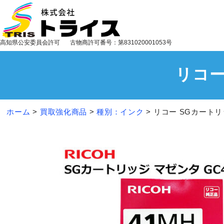
高知県公安委員会許可
古物商許可番号：第831020001053号
リコー
ホーム
>
買取強化商品
>
種別：インク
>
リコー SGカートリ