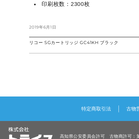
印刷枚数：2300枚
投
2019年6月1日
稿
日:
前
リコー SGカートリッジ GC41KH ブラック
投
の
次
投
の
稿:
投
稿
稿:
ナ
ビ
ゲ
特定商取引法
古物
ー
シ
ョ
高知県公安委員会許可 古物商許可：第83