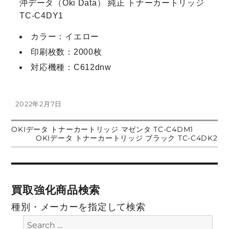
沖データ（Oki Data） 純正 トナーカートリッジ
TC-C4DY1
カラー：イエロー
印刷枚数：2000枚
対応機種：C612dnw
投
2022年2月7日
稿
日:
前
OKIデータ トナーカートリッジ マゼンタ TC-C4DM1
投
の
次
OKIデータ トナーカートリッジ ブラック TC-C4DK2
投
の
稿:
投
稿
稿:
ナ
買取強化商品検索
ビ
種別・メーカーを指定して検索
ゲ