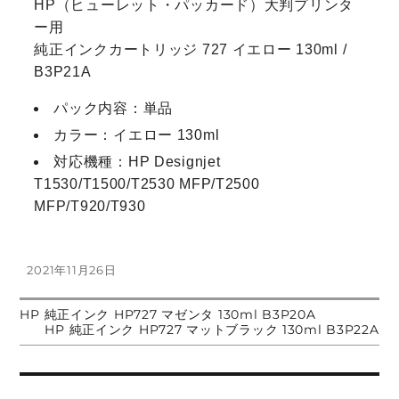
HP（ヒューレット・パッカード）大判プリンタ
ー用
純正インクカートリッジ 727 イエロー 130ml /
B3P21A
パック内容：単品
カラー：イエロー 130ml
対応機種：HP Designjet
T1530/T1500/T2530 MFP/T2500
MFP/T920/T930
投
2021年11月26日
稿
日:
前
HP 純正インク HP727 マゼンタ 130ml B3P20A
投
の
次
HP 純正インク HP727 マットブラック 130ml B3P22A
投
の
稿:
投
稿
稿: