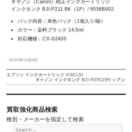
キヤノン（Canon）純正インクカートリッジ
インクタンク BJI-P211 BK（1P）/ 9036B002
パック内容：単色パック（1個入り/箱）
カラー：染料ブラック 14.5ml
対応機種：CX-G2400
投
2020年12月8日
稿
日:
前
エプソン インクカートリッジ IC6CL51
投
の
次
キャノン インクタンク BJI-P211C(1P) シアン
投
の
稿:
投
稿
稿:
ナ
買取強化商品検索
ビ
種別・メーカーを指定して検索
ゲ